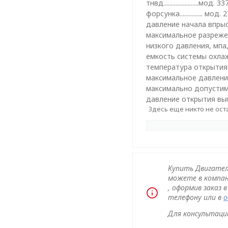
тнвд.......................мод.
форсунка............... мод.
давление начала впрыск
максимальное разрежен
низкого давления, мпа, 
емкость системы охлаждени
температура открытия термостат
максимальное давление в 
максимально допустимая темпе
давление открытия выпускног
Здесь еще никто не ост
Купить Двигатель
можете в компан
, оформив заказ 
телефону или в
о
Для консультации