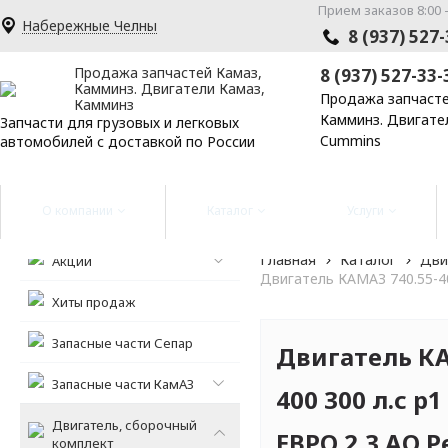
Прием заказов 8:00 -
Набережные Челны
8 (937) 527
Продажа запчастей Камаз,
8 (937) 527-33-
Камминз. Двигатели Камаз,
Продажа запчасте
Камминз
Камминз. Двигате
Запчасти для грузовых и легковых
Cummins
автомобилей с доставкой по России
О компании
Каталог
Услуги
Главная
Каталог
Дви
Акции
Двигатель КАМАЗ 740.55-40
Хиты продаж
Запасные части Сепар
Двигатель КА
Запасные части КамАЗ
400 300 л.с р
Двигатель, сборочный
ЕВРО 2,3 АО 
комплект