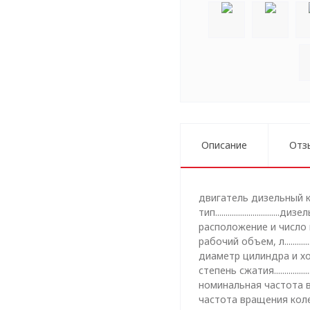
Описание
Отз
двигатель дизельный к
тип..........................
расположение и число ц
рабочий объем, л.................
диаметр цилиндра и хо
степень сжатия.....................
номинальная частота в
частота вращения коле