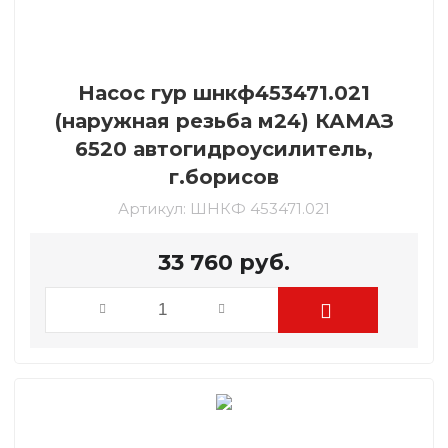
Насос гур шнкф453471.021
(наружная резьба м24) КАМАЗ
6520 автогидроусилитель,
г.борисов
Артикул:
ШНКФ 453471.021
33 760
руб.