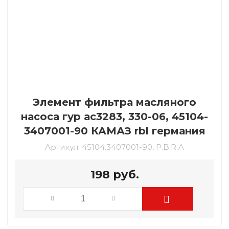
Элемент фильтра масляного
насоса гур ас3283, 330-06, 45104-
3407001-90 КАМАЗ rbl германия
Артикул:
45104.3407001-90, P.B.R.A
198
руб.