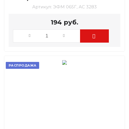
Артикул:
ЭФМ 065Г, АС 3283
194
руб.
РАСПРОДАЖА