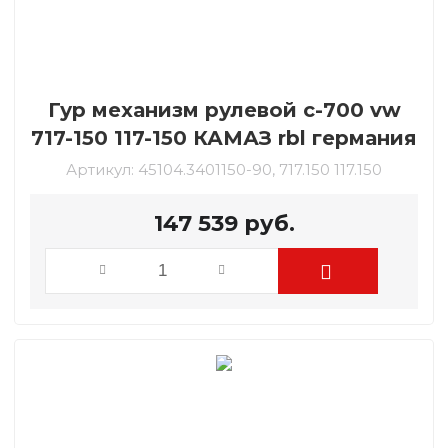
Гур механизм рулевой c-700 vw
717-150 117-150 КАМАЗ rbl германия
Артикул:
45104.3401150-90, 717.150 117.150
147 539
руб.