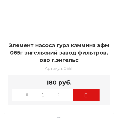
Элемент насоса гура камминз эфм
065г энгельский завод фильтров,
оао г.энгельс
Артикул:
065Г
180
руб.