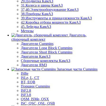
29.Подвеска КамАЗ
31.Колеса и шины КамАЗ
37,40.Электрооборудование КамАЗ
38.Приборы КамАЗ
39.Инструменты и принадлежности КамАЗ
42.Коробка отбора мощности КамАЗ
45.Лебедка КамАЗ
Метизы
Двигатель,
сборочный комплект
Двигатели Cummins
Двигатели Long Bloсk Cummins
Двигатели Short Bloсk Cummins
Двигатели КамАЗ
Сборочные комплекты КамАЗ
Двигатели ЯМЗ
Запасные части Cummins
ISBe
ISLe, L, CT
BT, EQB
Поршни Cummins
ISF2.8
ISF3.8
QSM, ISMe, QSX
ISC, QSC, QSL, QSB