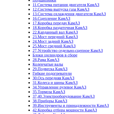
Подшипники
11.Система питания двигателя КамАЗ
12.Система выпуска газа КамАЗ
13.Система охлаждения двигателя КамАЗ
16.Сцепление КамАЗ
17.Коробка передач КамАЗ
18.Коробка раздаточная КамАЗ
22.Карданный вал КамАЗ
23.Мост передний КамАЗ
24.Мост задний КамАЗ
25.Мост средний КамАЗ
27.Устройство седельно-сцепное КамАЗ
Блоки цилиндров в сборе
28.Рама КамАЗ
Коленчатые валы
29.Подвеска КамАЗ
Гибкие подогреватели
30.Ось передняя КамАЗ
31.Колеса и шины КамАЗ
34.Управление рулевое КамАЗ
35.Тормоза КамАЗ
37,40.Электрооборудование КамАЗ
38.Приборы КамАЗ
39.Инструменты и принадлежности КамАЗ
42.Коробка отбора мощности КамАЗ