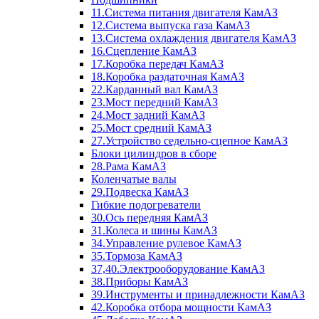
11.Система питания двигателя КамАЗ
12.Система выпуска газа КамАЗ
13.Система охлаждения двигателя КамАЗ
16.Сцепление КамАЗ
17.Коробка передач КамАЗ
18.Коробка раздаточная КамАЗ
22.Карданный вал КамАЗ
23.Мост передний КамАЗ
24.Мост задний КамАЗ
25.Мост средний КамАЗ
27.Устройство седельно-сцепное КамАЗ
Блоки цилиндров в сборе
28.Рама КамАЗ
Коленчатые валы
29.Подвеска КамАЗ
Гибкие подогреватели
30.Ось передняя КамАЗ
31.Колеса и шины КамАЗ
34.Управление рулевое КамАЗ
35.Тормоза КамАЗ
37,40.Электрооборудование КамАЗ
38.Приборы КамАЗ
39.Инструменты и принадлежности КамАЗ
42.Коробка отбора мощности КамАЗ