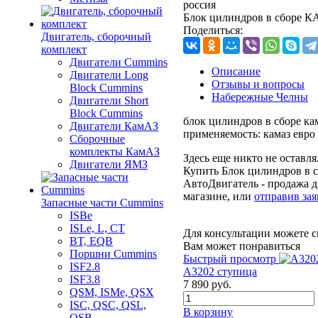
россия
Блок цилиндров в сборе К
Поделиться:
Двигатель, сборочный
комплект
Двигатели Cummins
Описание
Двигатели Long
Отзывы и вопросы
Bloсk Cummins
Набережные Челны
Двигатели Short
Bloсk Cummins
блок цилиндров в сборе кам
Двигатели КамАЗ
применяемость: камаз евро 1
Сборочные
комплекты КамАЗ
Здесь еще никто не оставл
Двигатели ЯМЗ
Купить Блок цилиндров в 
АвтоДвигатель - продажа д
магазине, или
отправив зая
Запасные части Cummins
ISBe
ISLe, L, CT
Для консультации можете с
BT, EQB
Вам может понравиться
Поршни Cummins
Быстрый просмотр
ISF2.8
А3202 ступица
ISF3.8
7 890
руб.
QSM, ISMe, QSX
ISC, QSC, QSL,
В корзину
QSB