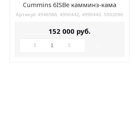
Cummins 6ISBe камминз-кама
Артикул:
4946586, 4990442, 4990443, 5302096
152 000
руб.