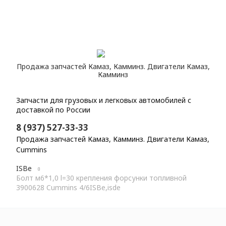
Продажа запчастей Камаз, Камминз. Двигатели Камаз,
Камминз
Запчасти для грузовых и легковых автомобилей с
доставкой по России
8 (937) 527-33-33
Продажа запчастей Камаз, Камминз. Двигатели Камаз,
Cummins
Главная
Каталог
Запасные части Cummins
ISBe
Болт м6*1,0 l=30 крепления форсунки топливной
3900628 Cummins 4/6ISBe,isde