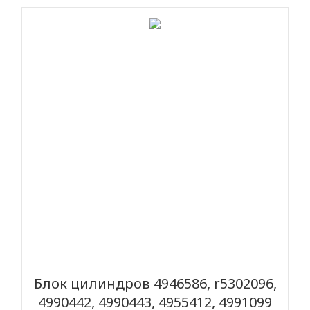
Блок цилиндров 4946586, r5302096,
4990442, 4990443, 4955412, 4991099