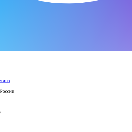
 России
s