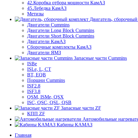
42.Коробка отбора мощности КамАЗ
45.Лебедка КамАЗ
Метизы
Двигатель, сборочный
Двигатели Cummins
Двигатели Long Bloсk Cummins
Двигатели Short Bloсk Cummins
Двигатели КамАЗ
Сборочные комплекты КамАЗ
Двигатели ЯМЗ
Запасные части Cummins
ISBe
ISLe, L, CT
BT, EQB
Поршни Cummins
ISF2.8
ISF3.8
QSM, ISMe, QSX
ISC, QSC, QSL, QSB
Запасные части ZF
КПП ZF
Автомобильные нагреват
Кабины КАМАЗ
Главная