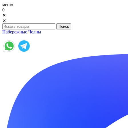
меню
0
✕
✕
Набережные Челны