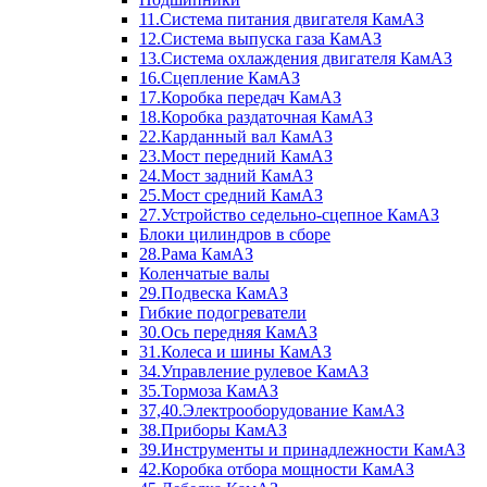
11.Система питания двигателя КамАЗ
12.Система выпуска газа КамАЗ
13.Система охлаждения двигателя КамАЗ
16.Сцепление КамАЗ
17.Коробка передач КамАЗ
18.Коробка раздаточная КамАЗ
22.Карданный вал КамАЗ
23.Мост передний КамАЗ
24.Мост задний КамАЗ
25.Мост средний КамАЗ
27.Устройство седельно-сцепное КамАЗ
Блоки цилиндров в сборе
28.Рама КамАЗ
Коленчатые валы
29.Подвеска КамАЗ
Гибкие подогреватели
30.Ось передняя КамАЗ
31.Колеса и шины КамАЗ
34.Управление рулевое КамАЗ
35.Тормоза КамАЗ
37,40.Электрооборудование КамАЗ
38.Приборы КамАЗ
39.Инструменты и принадлежности КамАЗ
42.Коробка отбора мощности КамАЗ