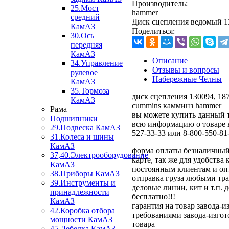
Производитель:
25.Мост
hammer
средний
Диск сцепления ведомый 1
КамАЗ
Поделиться:
30.Ось
передняя
КамАЗ
Описание
34.Управление
Отзывы и вопросы
рулевое
Набережные Челны
КамАЗ
35.Тормоза
диск сцепления 130094, 18
КамАЗ
cummins камминз hammer
Рама
вы можете купить данный т
Подшипники
всю информацию о товаре в
29.Подвеска КамАЗ
527-33-33 или 8-800-550-81
31.Колеса и шины
КамАЗ
форма оплаты безналичный
37,40.Электрооборудование
карте, так же для удобства
КамАЗ
постоянным клиентам и оп
38.Приборы КамАЗ
отправка груза любыми тра
39.Инструменты и
деловые линии, кит и т.п. 
принадлежности
бесплатно!!!
КамАЗ
гарантия на товар завода-и
42.Коробка отбора
требованиями завода-изгот
мощности КамАЗ
товара
45.Лебедка КамАЗ