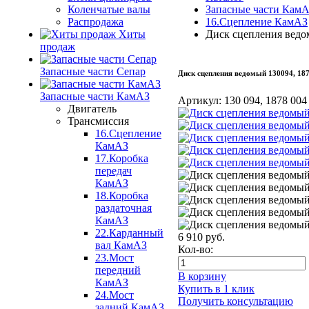
Коленчатые валы
Запасные части Кам
Распродажа
16.Сцепление КамАЗ
Хиты
Диск сцепления ведо
продаж
Запасные части Сепар
Диск сцепления ведомый 130094, 1
Запасные части КамАЗ
Артикул:
130 094, 1878 004
Двигатель
Трансмиссия
16.Сцепление
КамАЗ
17.Коробка
передач
КамАЗ
18.Коробка
раздаточная
КамАЗ
22.Карданный
6 910
руб.
вал КамАЗ
Кол-во:
23.Мост
передний
В корзину
КамАЗ
Купить в 1 клик
24.Мост
Получить консультацию
задний КамАЗ