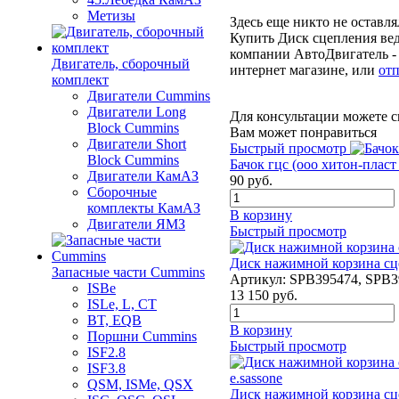
Метизы
Здесь еще никто не оставл
Купить Диск сцепления ве
компании АвтоДвигатель - 
Двигатель, сборочный
интернет магазине, или
отп
комплект
Двигатели Cummins
Двигатели Long
Для консультации можете с
Bloсk Cummins
Вам может понравиться
Двигатели Short
Быстрый просмотр
Bloсk Cummins
Бачок гцс (ооо хитон-пласт
Двигатели КамАЗ
90
руб.
Сборочные
комплекты КамАЗ
В корзину
Двигатели ЯМЗ
Быстрый просмотр
Диск нажимной корзина сц
Запасные части Cummins
Артикул:
SPB395474, SPB3
ISBe
13 150
руб.
ISLe, L, CT
BT, EQB
В корзину
Поршни Cummins
Быстрый просмотр
ISF2.8
ISF3.8
QSM, ISMe, QSX
Диск нажимной корзина сц