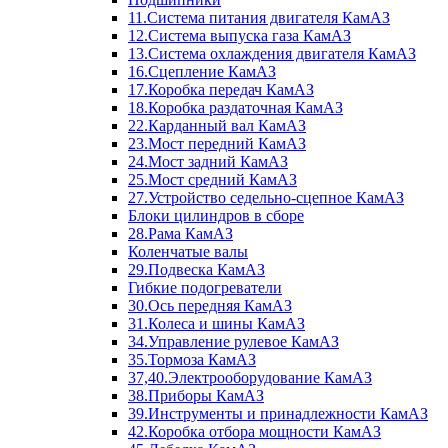
11.Система питания двигателя КамАЗ
12.Система выпуска газа КамАЗ
13.Система охлаждения двигателя КамАЗ
16.Сцепление КамАЗ
17.Коробка передач КамАЗ
18.Коробка раздаточная КамАЗ
22.Карданный вал КамАЗ
23.Мост передний КамАЗ
24.Мост задний КамАЗ
25.Мост средний КамАЗ
27.Устройство седельно-сцепное КамАЗ
Блоки цилиндров в сборе
28.Рама КамАЗ
Коленчатые валы
29.Подвеска КамАЗ
Гибкие подогреватели
30.Ось передняя КамАЗ
31.Колеса и шины КамАЗ
34.Управление рулевое КамАЗ
35.Тормоза КамАЗ
37,40.Электрооборудование КамАЗ
38.Приборы КамАЗ
39.Инструменты и принадлежности КамАЗ
42.Коробка отбора мощности КамАЗ