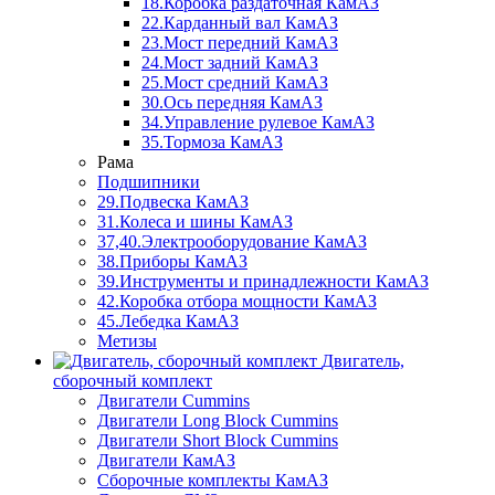
18.Коробка раздаточная КамАЗ
22.Карданный вал КамАЗ
23.Мост передний КамАЗ
24.Мост задний КамАЗ
25.Мост средний КамАЗ
30.Ось передняя КамАЗ
34.Управление рулевое КамАЗ
35.Тормоза КамАЗ
Рама
Подшипники
29.Подвеска КамАЗ
31.Колеса и шины КамАЗ
37,40.Электрооборудование КамАЗ
38.Приборы КамАЗ
39.Инструменты и принадлежности КамАЗ
42.Коробка отбора мощности КамАЗ
45.Лебедка КамАЗ
Метизы
Двигатель,
сборочный комплект
Двигатели Cummins
Двигатели Long Bloсk Cummins
Двигатели Short Bloсk Cummins
Двигатели КамАЗ
Сборочные комплекты КамАЗ