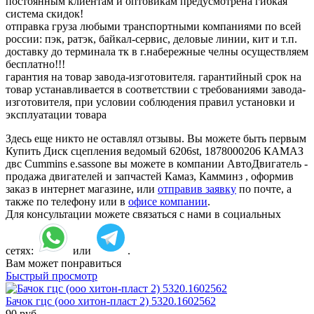
постоянным клиентам и оптовикам предусмотрена гибкая
система скидок!
отправка груза любыми транспортными компаниями по всей
россии: пэк, ратэк, байкал-сервис, деловые линии, кит и т.п.
доставку до терминала тк в г.набережные челны осуществляем
бесплатно!!!
гарантия на товар завода-изготовителя. гарантийный срок на
товар устанавливается в соответствии с требованиями завода-
изготовителя, при условии соблюдения правил установки и
эксплуатации товара
Здесь еще никто не оставлял отзывы. Вы можете быть первым
Купить Диск сцепления ведомый 6206st, 1878000206 КАМАЗ
двс Cummins e.sassone вы можете в компании АвтоДвигатель -
продажа двигателей и запчастей Камаз, Камминз , оформив
заказ в интернет магазине, или
отправив заявку
по почте, а
также по телефону или в
офисе компании
.
Для консультации можете связаться с нами в социальных
сетях:
или
.
Вам может понравиться
Быстрый просмотр
Бачок гцс (ооо хитон-пласт 2) 5320.1602562
90
руб.