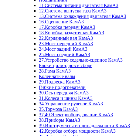
11.Система питания двигателя КамАЗ
12.Система выпуска газа КамАЗ
13.Система охлаждения двигателя КамАЗ
16.Сцепление КамАЗ
17.Коробка передач КамАЗ
18.Коробка раздаточная КамАЗ
22.Карданный вал КамАЗ
23.Мост передний КамАЗ
24.Мост задний КамАЗ
25.Мост средний КамАЗ
27.Устройство седельно-сцепное КамАЗ
Блоки цилиндров в сборе
28.Рама КамАЗ
Коленчатые валы
29.Подвеска КамАЗ
Гибкие подогреватели
30.Ось передняя КамАЗ
31.Колеса и шины КамАЗ
34.Управление рулевое КамАЗ
35.Тормоза КамАЗ
37,40.Электрооборудование КамАЗ
38.Приборы КамАЗ
39.Инструменты и принадлежности КамАЗ
42.Коробка отбора мощности КамАЗ