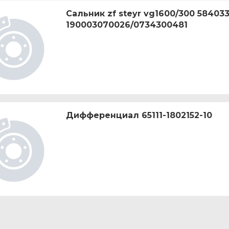
Сальник zf steyr vg1600/300 58403
190003070026/0734300481
Дифференциал 65111-1802152-10