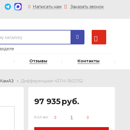
Написать нам
Заказать звонок
азделе
Отзывы
Контакты
 КамАЗ
Дифференциал 43114-1802152
97 935
руб.
Кол-во: