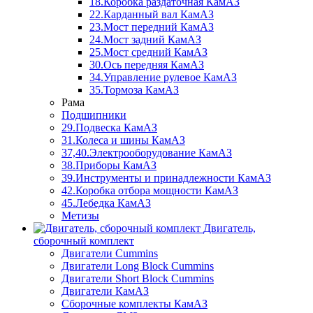
18.Коробка раздаточная КамАЗ
22.Карданный вал КамАЗ
23.Мост передний КамАЗ
24.Мост задний КамАЗ
25.Мост средний КамАЗ
30.Ось передняя КамАЗ
34.Управление рулевое КамАЗ
35.Тормоза КамАЗ
Рама
Подшипники
29.Подвеска КамАЗ
31.Колеса и шины КамАЗ
37,40.Электрооборудование КамАЗ
38.Приборы КамАЗ
39.Инструменты и принадлежности КамАЗ
42.Коробка отбора мощности КамАЗ
45.Лебедка КамАЗ
Метизы
Двигатель,
сборочный комплект
Двигатели Cummins
Двигатели Long Bloсk Cummins
Двигатели Short Bloсk Cummins
Двигатели КамАЗ
Сборочные комплекты КамАЗ