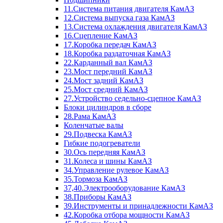
11.Система питания двигателя КамАЗ
12.Система выпуска газа КамАЗ
13.Система охлаждения двигателя КамАЗ
16.Сцепление КамАЗ
17.Коробка передач КамАЗ
18.Коробка раздаточная КамАЗ
22.Карданный вал КамАЗ
23.Мост передний КамАЗ
24.Мост задний КамАЗ
25.Мост средний КамАЗ
27.Устройство седельно-сцепное КамАЗ
Блоки цилиндров в сборе
28.Рама КамАЗ
Коленчатые валы
29.Подвеска КамАЗ
Гибкие подогреватели
30.Ось передняя КамАЗ
31.Колеса и шины КамАЗ
34.Управление рулевое КамАЗ
35.Тормоза КамАЗ
37,40.Электрооборудование КамАЗ
38.Приборы КамАЗ
39.Инструменты и принадлежности КамАЗ
42.Коробка отбора мощности КамАЗ