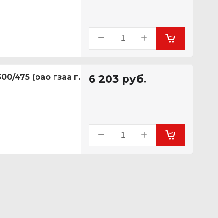
0/475 (оао гзаа г.
6 203
руб.