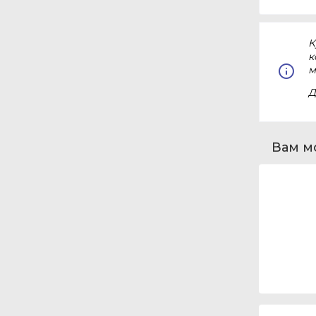
К
к
м
Д
Вам м