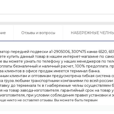
ние
Отзывы и вопросы
НАБЕРЕЖНЫЕ ЧЕЛН
атор передней подвески а1-2905006, 300*475 камаз 6520, 6511
ете купить данный товар в нашем интернет-магазине по сам
ре вы можете узнать по телефону у наших менеджеров по теле
оплаты безналичный и наличный расчет, 100% предоплата. пр
ва клиентов в офисе продаж имеется терминал банка.
нным клиентам и оптовикам предусмотрена гибкая система с
ка груза любыми транспортными компаниями по всей россии: п
ставку до терминала тк в г.набережные челны осуществляем б
ия на товар завода-изготовителя. гарантийный срок на товар 
-изготовителя, при условии соблюдения правил установки и 
еще никто не оставлял отзывы. Вы можете быть первым