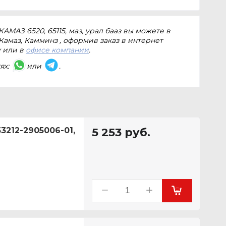
АМАЗ 6520, 65115, маз, урал бааз вы можете в
Камаз, Камминз , оформив заказ в интернет
у или в
офисе компании
.
ях:
или
.
212-2905006-01,
5 253
руб.