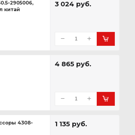
0.5-2905006,
3 024
руб.
ал китай
4 865
руб.
ссоры 4308-
1 135
руб.