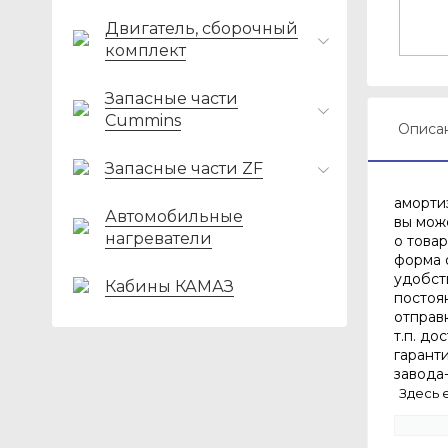
Двигатель, сборочный
комплект
Запасные части
Cummins
Описа
Запасные части ZF
амортиз
Автомобильные
вы мож
нагреватели
о това
форма 
удобст
Кабины КАМАЗ
постоя
отправ
т.п. до
гарант
завода
Здесь 