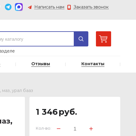
Написать нам
Заказать звонок
азделе
а
Отзывы
Контакты
 маз, урал бааз
1 346
руб.
маз,
Кол-во: