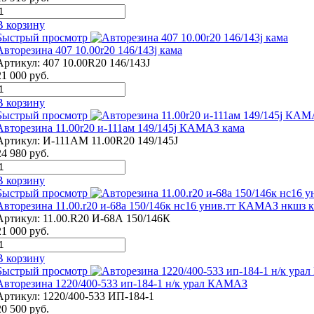
В корзину
Быстрый просмотр
Авторезина 407 10.00r20 146/143j кама
Артикул:
407 10.00R20 146/143J
21 000
руб.
В корзину
Быстрый просмотр
Авторезина 11.00r20 и-111ам 149/145j КАМАЗ кама
Артикул:
И-111АМ 11.00R20 149/145J
24 980
руб.
В корзину
Быстрый просмотр
Авторезина 11.00.r20 и-68а 150/146к нс16 унив.тт КАМАЗ нкшз 
Артикул:
11.00.R20 И-68А 150/146К
21 000
руб.
В корзину
Быстрый просмотр
Авторезина 1220/400-533 ип-184-1 н/к урал КАМАЗ
Артикул:
1220/400-533 ИП-184-1
20 500
руб.