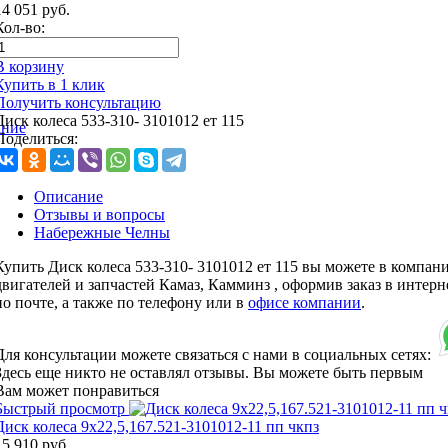
14 051
руб.
Кол-во:
В корзину
Купить в 1 клик
Получить консультацию
Диск колеса 533-310- 3101012 ет 115
ание
Поделиться:
Описание
Отзывы и вопросы
Набережные Челны
Купить Диск колеса 533-310- 3101012 ет 115 вы можете в компан
двигателей и запчастей Камаз, Камминз , оформив заказ в интерн
по почте, а также по телефону или в
офисе компании
.
Для консультации можете связаться с нами в социальных сетях:
Здесь еще никто не оставлял отзывы. Вы можете быть первым
Вам может понравиться
Быстрый просмотр
Диск колеса 9х22,5,167.521-3101012-11 пп чкпз
15 910
руб.