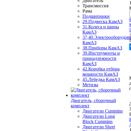
Двигатель
Трансмиссия
Рама
Подшипники
29.Подвеска КамАЗ
31.Колеса и шины
КамАЗ
37,40.Электрооборудов
КамАЗ
38.Приборы КамАЗ
39.Инструменты и
принадлежности
КамАЗ
42.Коробка отбора
мощности КамАЗ
45.Лебедка КамАЗ
Метизы
Двигатель, сборочный
комплект
Двигатели Cummins
Двигатели Long
Bloсk Cummins
Двигатели Short