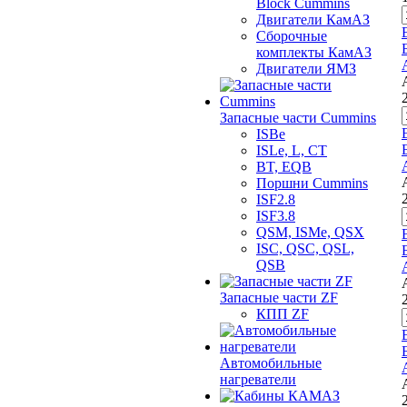
Bloсk Cummins
Двигатели КамАЗ
Сборочные
комплекты КамАЗ
Двигатели ЯМЗ
Запасные части Cummins
ISBe
ISLe, L, CT
BT, EQB
Поршни Cummins
ISF2.8
ISF3.8
QSM, ISMe, QSX
ISC, QSC, QSL,
QSB
Запасные части ZF
КПП ZF
Автомобильные
нагреватели