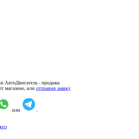
ии АвтоДвигатель - продажа
ет магазине, или
отправив заявку
или
.