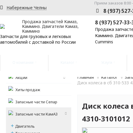
Прием заказов 8:00 -
Набережные Челны
8 (937) 527
Продажа запчастей Камаз,
8 (937) 527-33-
Камминз. Двигатели Камаз,
Продажа запчасте
Камминз
Камминз. Двигате
Запчасти для грузовых и легковых
Cummins
автомобилей с доставкой по России
О компании
Каталог
Услуги
Главная
Каталог
Зап
Акции
Диск колеса в сб 310-533 
Хиты продаж
Запасные части Сепар
Диск колеса в
Запасные части КамАЗ
4310-3101012
Двигатель