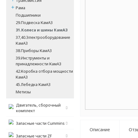
Трансмиссия
Рама
Подшипники
29.Подвеска КамАЗ
31.Колеса и шины КамАЗ
37,40.Электрооборудование
КамАЗ
38.Приборы КамАЗ
39.Инструменты и
принадлежности КамАЗ
42.Коробка отбора мощности
КамАЗ
45.Лебедка КамАЗ
Метизы
Двигатель, сборочный
комплект
Запасные части Cummins
Описание
Отз
Запасные части ZF