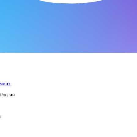
 России
s