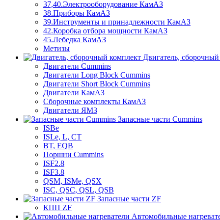
37,40.Электрооборудование КамАЗ
38.Приборы КамАЗ
39.Инструменты и принадлежности КамАЗ
42.Коробка отбора мощности КамАЗ
45.Лебедка КамАЗ
Метизы
Двигатель, сборочный
Двигатели Cummins
Двигатели Long Bloсk Cummins
Двигатели Short Bloсk Cummins
Двигатели КамАЗ
Сборочные комплекты КамАЗ
Двигатели ЯМЗ
Запасные части Cummins
ISBe
ISLe, L, CT
BT, EQB
Поршни Cummins
ISF2.8
ISF3.8
QSM, ISMe, QSX
ISC, QSC, QSL, QSB
Запасные части ZF
КПП ZF
Автомобильные нагреват