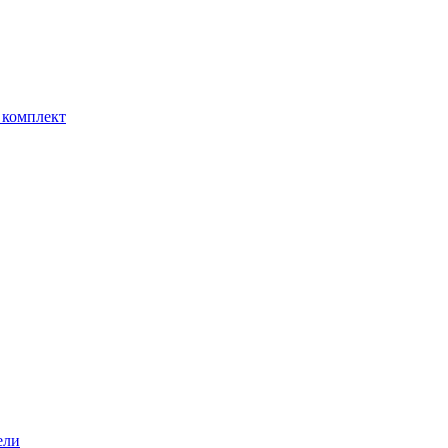
 комплект
ели