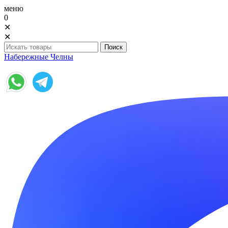
меню
0
✕
✕
Набережные Челны