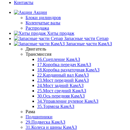
Контакты
Акции
Блоки цилиндров
Коленчатые валы
Распродажа
Хиты продаж
Запасные части Сепар
Запасные части КамАЗ
Двигатель
Трансмиссия
16.Сцепление КамАЗ
17.Коробка передач КамАЗ
18.Коробка раздаточная КамАЗ
22.Карданный вал КамАЗ
23.Мост передний КамАЗ
24.Мост задний КамАЗ
25.Мост средний КамАЗ
30.Ось передняя КамАЗ
34.Управление рулевое КамАЗ
35.Тормоза КамАЗ
Рама
Подшипники
29.Подвеска КамАЗ
31.Колеса и шины КамАЗ