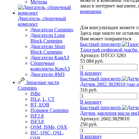
можете в компании АвтоДви
Метизы
заказ в интернет магазине,
компании
.
Двигатель, сборочный
комплект
Для консультации можете с
Двигатели Cummins
Здесь еще никто не оставл
Двигатели Long
Вам может понравиться
Bloсk Cummins
Быстрый просмотр
Двигатели Short
Тахограф цифровой (касби /
Bloсk Cummins
Артикул:
DTCO 3283
Двигатели КамАЗ
55 084
руб.
Сборочные
комплекты КамАЗ
В корзину
Двигатели ЯМЗ
Быстрый просмотр
Запасные части
Датчик 2802.3829010 (оао 
Cummins
316
руб.
ISBe
ISLe, L, CT
В корзину
BT, EQB
Быстрый просмотр
Поршни Cummins
Датчик давления масла мм
ISF2.8
Артикул:
2602.3829010
ISF3.8
250
руб.
QSM, ISMe, QSX
ISC, QSC, QSL,
В корзину
QSB