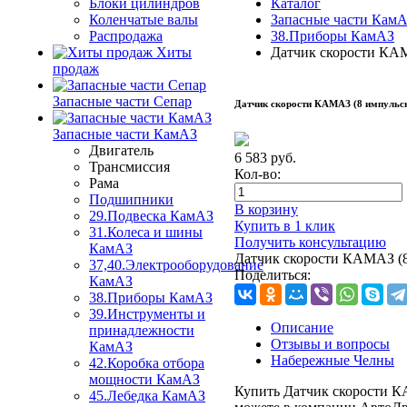
Блоки цилиндров
Каталог
Коленчатые валы
Запасные части Кам
Распродажа
38.Приборы КамАЗ
Хиты
Датчик скорости КАМ
продаж
Запасные части Сепар
Датчик скорости КАМАЗ (8 импульсны
Запасные части КамАЗ
Двигатель
6 583
руб.
Трансмиссия
Кол-во:
Рама
Подшипники
В корзину
29.Подвеска КамАЗ
Купить в 1 клик
31.Колеса и шины
Получить консультацию
КамАЗ
Датчик скорости КАМАЗ (8 
37,40.Электрооборудование
Поделиться:
КамАЗ
38.Приборы КамАЗ
39.Инструменты и
Описание
принадлежности
Отзывы и вопросы
КамАЗ
Набережные Челны
42.Коробка отбора
мощности КамАЗ
Купить Датчик скорости КА
45.Лебедка КамАЗ