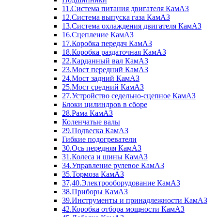
11.Система питания двигателя КамАЗ
12.Система выпуска газа КамАЗ
13.Система охлаждения двигателя КамАЗ
16.Сцепление КамАЗ
17.Коробка передач КамАЗ
18.Коробка раздаточная КамАЗ
22.Карданный вал КамАЗ
23.Мост передний КамАЗ
24.Мост задний КамАЗ
25.Мост средний КамАЗ
27.Устройство седельно-сцепное КамАЗ
Блоки цилиндров в сборе
28.Рама КамАЗ
Коленчатые валы
29.Подвеска КамАЗ
Гибкие подогреватели
30.Ось передняя КамАЗ
31.Колеса и шины КамАЗ
34.Управление рулевое КамАЗ
35.Тормоза КамАЗ
37,40.Электрооборудование КамАЗ
38.Приборы КамАЗ
39.Инструменты и принадлежности КамАЗ
42.Коробка отбора мощности КамАЗ