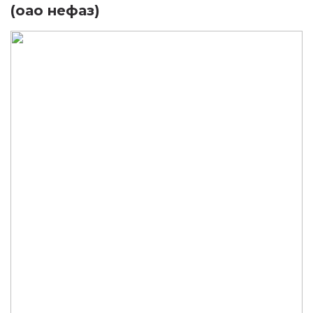
(оао нефаз)