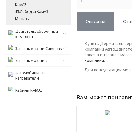
КамАЗ
45.Лебедка КамАЗ
Метизы
Описание
Отз
Двигатель, сборочный
комплект
Купить Держатель зерк
Запасные части Cummins
компании АвтоДвигател
заказ в интернет мага
компании
.
Запасные части ZF
Для консультации може
Автомобильные
нагреватели
Кабины КАМАЗ
Вам может понрави