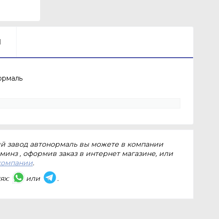
Ы
нормаль
ский завод автонормаль вы можете в компании
минз , оформив заказ в интернет магазине, или
компании
.
ях:
или
.