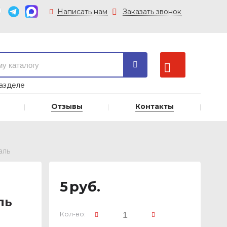
Написать нам
Заказать звонок
азделе
Отзывы
Контакты
аль
в
5
руб.
ль
Кол-во: