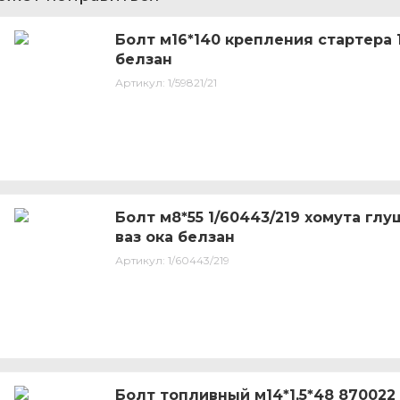
Болт м16*140 крепления стартера 
белзан
Артикул:
1/59821/21
Болт м8*55 1/60443/219 хомута гл
ваз ока белзан
Артикул:
1/60443/219
Болт топливный м14*1,5*48 870022