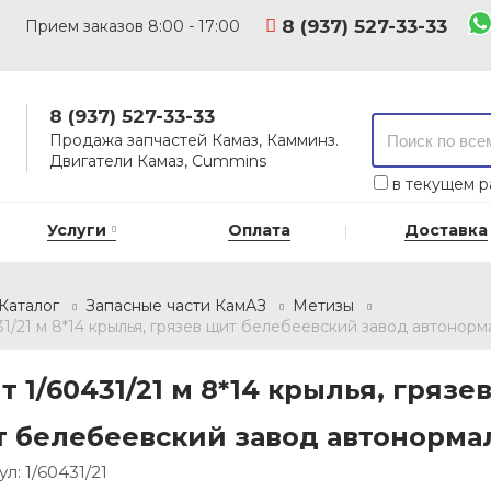
8 (937) 527-33-33
Прием заказов 8:00 - 17:00
8 (937) 527-33-33
Продажа запчастей Камаз, Камминз.
Двигатели Камаз, Cummins
в текущем р
Услуги
Оплата
Доставка
Каталог
Запасные части КамАЗ
Метизы
31/21 м 8*14 крылья, грязев щит белебеевский завод автонорм
т 1/60431/21 м 8*14 крылья, грязе
 белебеевский завод автонорма
ул:
1/60431/21