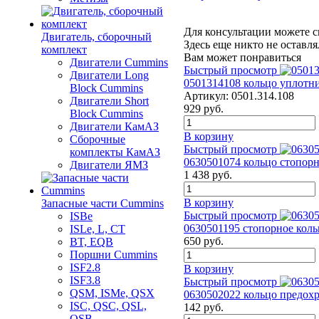
Для консультации можете с
Двигатель, сборочный
Здесь еще никто не оставл
комплект
Вам может понравиться
Двигатели Cummins
Быстрый просмотр
Двигатели Long
0501314108 кольцо уплотни
Bloсk Cummins
Артикул:
0501.314.108
Двигатели Short
929
руб.
Bloсk Cummins
Двигатели КамАЗ
В корзину
Сборочные
Быстрый просмотр
комплекты КамАЗ
0630501074 кольцо стопорн
Двигатели ЯМЗ
1 438
руб.
В корзину
Запасные части Cummins
Быстрый просмотр
ISBe
0630501195 стопорное коль
ISLe, L, CT
650
руб.
BT, EQB
Поршни Cummins
ISF2.8
В корзину
ISF3.8
Быстрый просмотр
QSM, ISMe, QSX
0630502022 кольцо предохр
ISC, QSC, QSL,
142
руб.
QSB