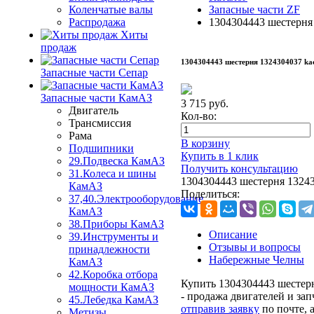
Коленчатые валы
Запасные части ZF
Распродажа
1304304443 шестерня 
Хиты
продаж
1304304443 шестерня 1324304037 ka
Запасные части Сепар
Запасные части КамАЗ
3 715
руб.
Двигатель
Кол-во:
Трансмиссия
Рама
В корзину
Подшипники
Купить в 1 клик
29.Подвеска КамАЗ
Получить консультацию
31.Колеса и шины
1304304443 шестерня 13243
КамАЗ
Поделиться:
37,40.Электрооборудование
КамАЗ
38.Приборы КамАЗ
Описание
39.Инструменты и
Отзывы и вопросы
принадлежности
Набережные Челны
КамАЗ
42.Коробка отбора
Купить 1304304443 шестерн
мощности КамАЗ
- продажа двигателей и зап
45.Лебедка КамАЗ
отправив заявку
по почте, 
Метизы