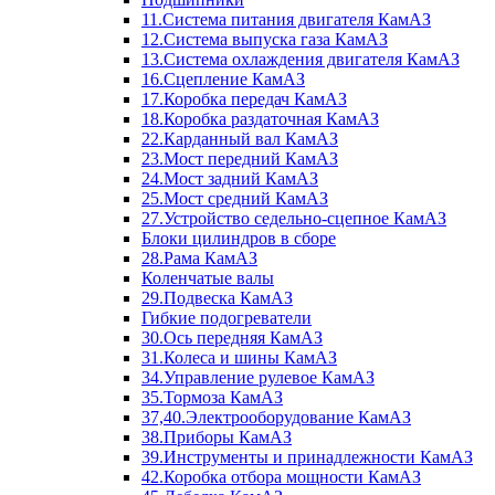
11.Система питания двигателя КамАЗ
12.Система выпуска газа КамАЗ
13.Система охлаждения двигателя КамАЗ
16.Сцепление КамАЗ
17.Коробка передач КамАЗ
18.Коробка раздаточная КамАЗ
22.Карданный вал КамАЗ
23.Мост передний КамАЗ
24.Мост задний КамАЗ
25.Мост средний КамАЗ
27.Устройство седельно-сцепное КамАЗ
Блоки цилиндров в сборе
28.Рама КамАЗ
Коленчатые валы
29.Подвеска КамАЗ
Гибкие подогреватели
30.Ось передняя КамАЗ
31.Колеса и шины КамАЗ
34.Управление рулевое КамАЗ
35.Тормоза КамАЗ
37,40.Электрооборудование КамАЗ
38.Приборы КамАЗ
39.Инструменты и принадлежности КамАЗ
42.Коробка отбора мощности КамАЗ